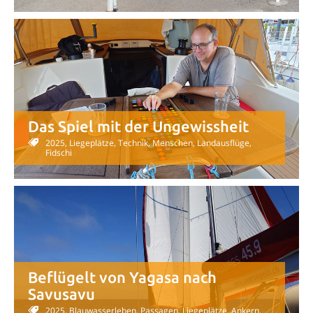
Das Spiel mit der Ungewissheit
2025, Liegeplätze, Technik, Menschen, Landausflüge,
Fidschi
Beflügelt von Yagasa nach
Savusavu
2025, Blauwasserleben, Passagen, Liegeplätze, Ankern,