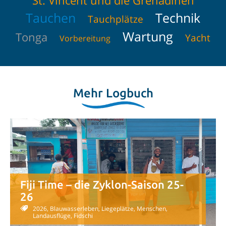
St. Vincent und die Grenadinen
Tauchen
Technik
Tauchplätze
Wartung
Tonga
Yacht
Vorbereitung
Mehr Logbuch
Fiji Time – die Zyklon-Saison 25-
26
2026, Blauwasserleben, Liegeplätze, Menschen,
Landausflüge, Fidschi