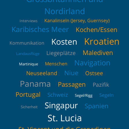
Nordirland
Kanalinseln (Jersey, Guernsey)
Interviews
Karibisches Meer
Kochen/Essen
Kroatien
Kosten
Kommunikation
Malediven
Liegeplätze
Landausflüge
Navigation
Menschen
Martinique
Niue
Neuseeland
Ostsee
Panama
Passagen
Pazifik
Portugal
Schweiz
Segeln
Segel/Rigg
Singapur
Spanien
Sicherheit
St. Lucia