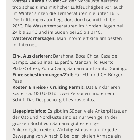
Wetter / Klima / Wind:
An der Nordküste herrscht
tropisches Klima mit hoher Luftfeuchtigkeit vor, auch
im Winter sinken die Temperaturen nie unter 16 °C.
Die Lufttemperatur liegt dort durchschnittlich bei
28°C. Die Wassertemperaturen im Norden liegen bei
24 bis 29 °C und im Süden bei 26 bis 31°C.
Wettervorhersagen:
Man informiert sich am besten
im Internet.
Ein-, Ausklarieren:
Barahona, Boca Chica, Casa de
Campo, Las Salinas, Luperón, Manzanillo, Puerto
Plata/Cofresi, Punta Cana, Samaná und Santo Domingo
Einreisebestimmungen/Zoll:
Für EU- und CH-Bürger
Pass
Kosten Einreise / Cruising Permit:
Das Einklarieren
kostet ca. 100 USD für zwei Personen und einem
Schiff. Das Despacho gibt es kostenlos.
Liegeplatzinfos:
Es gibt im Süden viele Ankerplätze, an
der Ost-und Nordküste sind es nur wenige. In der
grossen Bucht von Samaná gibt es einige
Ankermöglichkeiten. Wichitig ist das man für jede
Bewegung von A nach B bei der lokalen Armada ein