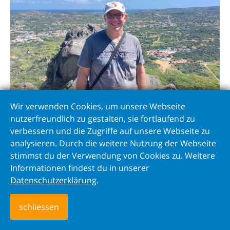
Wir verwenden Cookies, um unsere Webseite
Allan und der Aquapark, ob der auch Spass machen
nutzerfreundlich zu gestalten, sie fortlaufend zu
würde?
verbessern und die Zugriffe auf unsere Webseite zu
analysieren. Durch die weitere Nutzung der Webseite
Die unendliche Geschichte…
stimmst du der Verwendung von Cookies zu. Weitere
Unser Wassermacher, eine «fast» unendliche
Informationen findest du in unserer
Geschichte. Eigentlich sind wir ja super zufrieden mit
Datenschutzerklärung
.
ihm, verrichtet er meist zuverlässig seinen Dienst.
Doch zwischendurch hat er so seine Macken. Und
schliessen
streng genommen haben diese alle mit einem
Element zu tun, den beiden Pumpen! Entweder sind