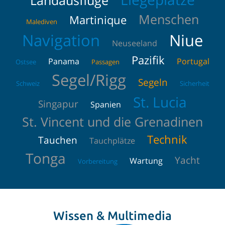
Landausflüge
Menschen
Martinique
Malediven
Navigation
Niue
Neuseeland
Pazifik
Panama
Portugal
Ostsee
Passagen
Segel/Rigg
Segeln
Schweiz
Sicherheit
St. Lucia
Singapur
Spanien
St. Vincent und die Grenadinen
Technik
Tauchen
Tauchplätze
Tonga
Yacht
Wartung
Vorbereitung
Wissen & Multimedia