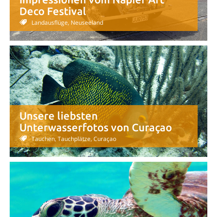
Deco Festival
Landausflüge, Neuseeland
Unsere liebsten
Unterwasserfotos von Curaçao
Tauchen, Tauchplätze, Curaçao