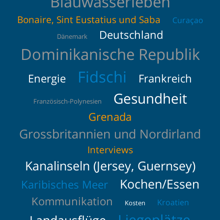
Blauwasserleben
Bonaire, Sint Eustatius und Saba
Curaçao
Deutschland
Dänemark
Dominikanische Republik
Fidschi
Energie
Frankreich
Gesundheit
Französisch-Polynesien
Grenada
Grossbritannien und Nordirland
Interviews
Kanalinseln (Jersey, Guernsey)
Kochen/Essen
Karibisches Meer
Kommunikation
Kroatien
Kosten
Liegeplätze