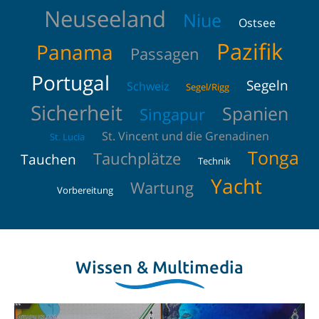
Neuseeland
Niue
Ostsee
Pazifik
Panama
Passagen
Portugal
Segeln
Schweiz
Segel/Rigg
Sicherheit
Spanien
Singapur
St. Vincent und die Grenadinen
St. Lucia
Tonga
Tauchplätze
Tauchen
Technik
Yacht
Wartung
Vorbereitung
Wissen & Multimedia