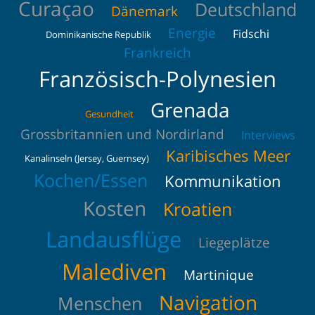
Curaçao
Deutschland
Dänemark
Energie
Fidschi
Dominikanische Republik
Frankreich
Französisch-Polynesien
Grenada
Gesundheit
Grossbritannien und Nordirland
Interviews
Karibisches Meer
Kanalinseln (Jersey, Guernsey)
Kochen/Essen
Kommunikation
Kosten
Kroatien
Landausflüge
Liegeplätze
Malediven
Martinique
Navigation
Menschen