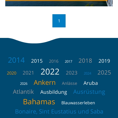
1
2014
2018
2015
2019
2016
2017
2022
2025
2021
2023
2020
2024
Ankern
Aruba
Anlässe
2026
Atlantik
Ausrüstung
Ausbildung
Bahamas
Blauwasserleben
Bonaire, Sint Eustatius und Saba