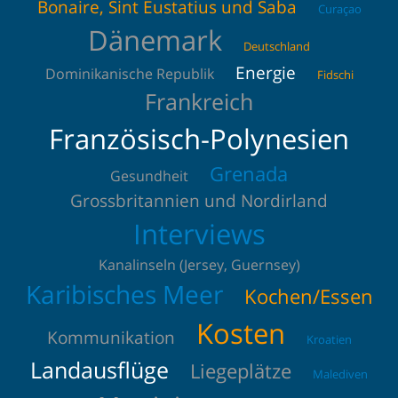
Bonaire, Sint Eustatius und Saba
Curaçao
Dänemark
Deutschland
Energie
Dominikanische Republik
Fidschi
Frankreich
Französisch-Polynesien
Grenada
Gesundheit
Grossbritannien und Nordirland
Interviews
Kanalinseln (Jersey, Guernsey)
Karibisches Meer
Kochen/Essen
Kosten
Kommunikation
Kroatien
Landausflüge
Liegeplätze
Malediven