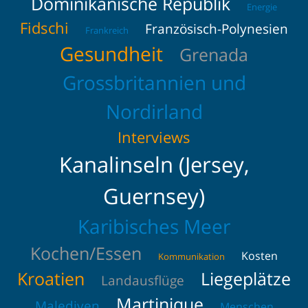
Dominikanische Republik
Energie
Fidschi
Französisch-Polynesien
Frankreich
Gesundheit
Grenada
Grossbritannien und
Nordirland
Interviews
Kanalinseln (Jersey,
Guernsey)
Karibisches Meer
Kochen/Essen
Kosten
Kommunikation
Kroatien
Liegeplätze
Landausflüge
Martinique
Malediven
Menschen