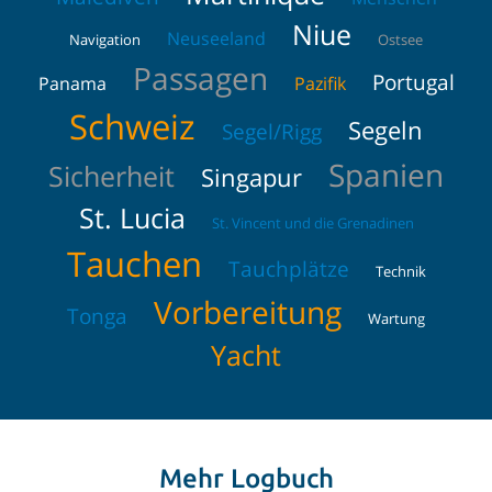
Niue
Neuseeland
Navigation
Ostsee
Passagen
Portugal
Panama
Pazifik
Schweiz
Segeln
Segel/Rigg
Spanien
Sicherheit
Singapur
St. Lucia
St. Vincent und die Grenadinen
Tauchen
Tauchplätze
Technik
Vorbereitung
Tonga
Wartung
Yacht
Mehr Logbuch