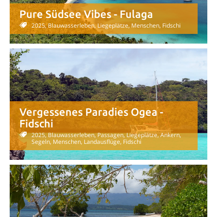
Pure Südsee Vibes - Fulaga
2025, Blauwasserleben, Liegeplätze, Menschen, Fidschi
Vergessenes Paradies Ogea -
Fidschi
2025, Blauwasserleben, Passagen, Liegeplätze, Ankern,
Segeln, Menschen, Landausflüge, Fidschi